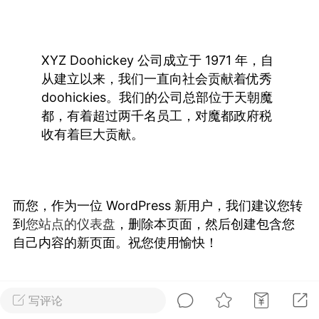
Dsisley女
曲奇小饼干
XYZ Doohickey 公司成立于 1971 年，自
从建立以来，我们一直向社会贡献着优秀
doohickies。我们的公司总部位于天朝魔
都，有着超过两千名员工，对魔都政府税
收有着巨大贡献。
邻家小姐姐
海航在飞空姐
而您，作为一位 WordPress 新用户，我们建议您转
到
您站点的仪表盘
，删除本页面，然后创建包含您
自己内容的新页面。祝您使用愉快！
写评论