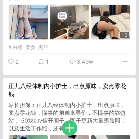
Dsisley女
曲奇小饼干
+6
#
白领
美女
黑丝
2
1
3.49w
邻家小姐姐
海航在飞空姐
正儿八经体制内小护士，出点原味，卖点零花
钱
站长担保：正儿八经体制内小护士，出点原味，
卖点零花钱，懂事的弟弟来寻价，不懂事的靠边
站， 50块加v信开圈子，圈子更新大量露脸照，
以及生活工作照，还有...