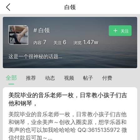
白领
# 白领
关注
7
6
1.47w
内容
关注
浏览
这是一个很神秘的话题...
全部
推荐
动态
视频
帖子
付费
美院毕业的音乐老师一枚，日常教小孩子们吉
他和钢琴，
美院毕业的音乐老师一枚，日常教小孩子们吉他
香味”的小姐
和钢琴，业余美声～创收入圈卖原，想学乐器和
大二女生囡囡
美声的也可以加我哈哈哈哈 QQ:3615135972 微
信付款后可加～...