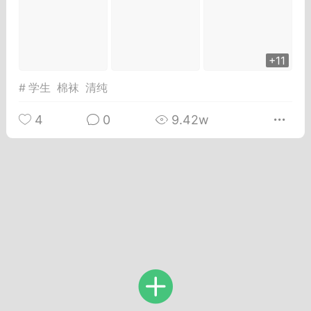
Dsisley女
曲奇小饼干
+11
#
学生
棉袜
清纯
4
0
9.42w
邻家小姐姐
海航在飞空姐