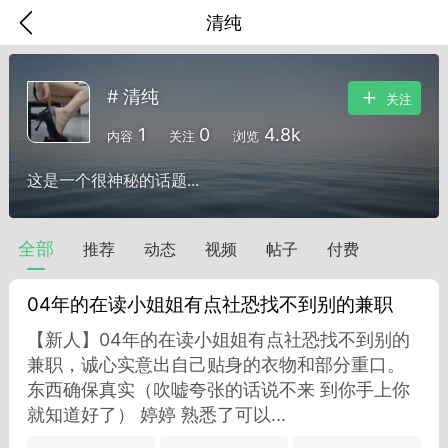
清纯
# 清纯
关注
1
0
4.8k
内容
关注
浏览
这是一个很神秘的话题...
全部
推荐
动态
视频
帖子
付费
04年的在读小姐姐有点社恐找不到别的兼职
【新人】04年的在读小姐姐有点社恐找不到别的
兼职，诚心实意出自己贴身的衣物和部分重口。
香味”的小姐
东西确保真实（吹嘘夸张的话说不来 到你手上你
大二女生囡囡
就知道好了） 婷婷 熟悉了可以...