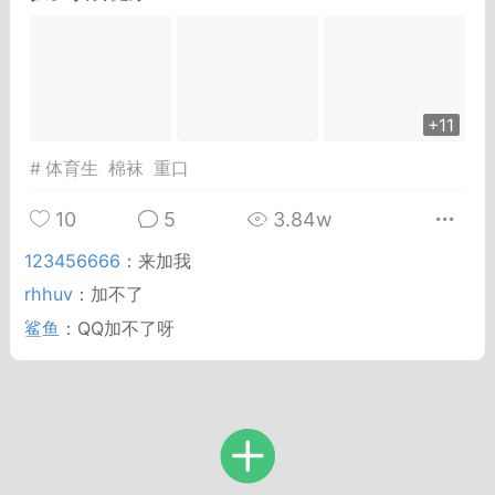
Dsisley女
曲奇小饼干
+11
#
体育生
棉袜
重口
10
5
3.84w
邻家小姐姐
海航在飞空姐
123456666
：
来加我
rhhuv
：
加不了
鲨鱼
：
QQ加不了呀