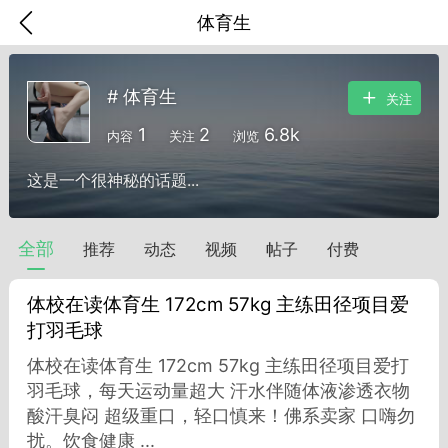
体育生
# 体育生
关注
1
2
6.8k
内容
关注
浏览
这是一个很神秘的话题...
全部
推荐
动态
视频
帖子
付费
体校在读体育生 172cm 57kg 主练田径项目爱
打羽毛球
体校在读体育生 172cm 57kg 主练田径项目爱打
香味”的小姐
羽毛球，每天运动量超大 汗水伴随体液渗透衣物
大二女生囡囡
酸汗臭闷 超级重口，轻口慎来！佛系卖家 口嗨勿
扰。饮食健康 ...